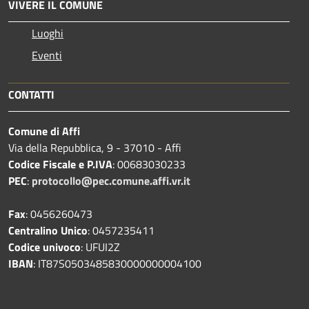
VIVERE IL COMUNE
Luoghi
Eventi
CONTATTI
Comune di Affi
Via della Repubblica, 9 - 37010 - Affi
Codice Fiscale e P.IVA
: 00683030233
PEC
:
protocollo@pec.comune.affi.vr.it
Fax
: 0456260473
Centralino Unico
: 0457235411
Codice univoco
: UFUI2Z
IBAN
: IT87S0503485830000000004100