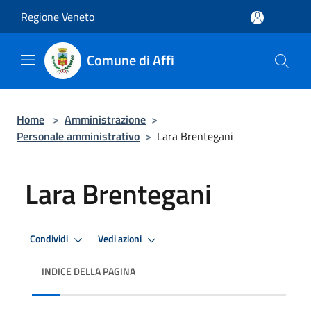
Salta al contenuto principale
Regione Veneto
Comune di Affi
Home
>
Amministrazione
>
Personale amministrativo
>
Lara Brentegani
Lara Brentegani
Condividi
Vedi azioni
INDICE DELLA PAGINA