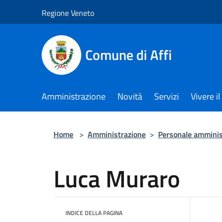
Salta al contenuto principale
Regione Veneto
Comune di Affi
Amministrazione
Novità
Servizi
Vivere 
Home
>
Amministrazione
>
Personale amminis
Luca Muraro
INDICE DELLA PAGINA