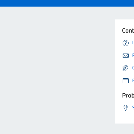
Cont
Prob