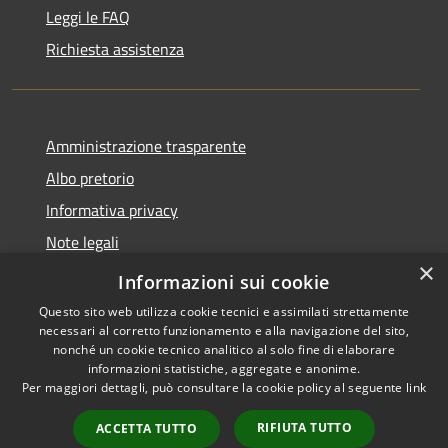
Leggi le FAQ
Richiesta assistenza
Amministrazione trasparente
Albo pretorio
Informativa privacy
Note legali
×
Dichiarazione di accessibilità
Informazioni sui cookie
Questo sito web utilizza cookie tecnici e assimilati strettamente
necessari al corretto funzionamento e alla navigazione del sito,
nonché un cookie tecnico analitico al solo fine di elaborare
informazioni statistiche, aggregate e anonime.
RSS
Copyright © 2026 • Comune di
Per maggiori dettagli, può consultare la cookie policy al seguente
link
Accessibilità
Affi • Powered by
Privacy
Municipium
Accesso
•
RIFIUTA TUTTO
ACCETTA TUTTO
Cookie