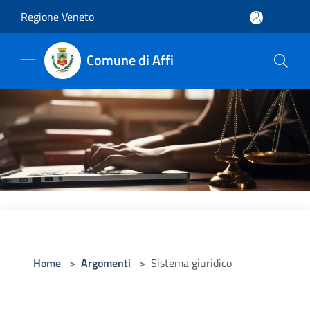
Salta al contenuto principale
Regione Veneto
Comune di Affi
Home
>
Argomenti
>
Sistema giuridico