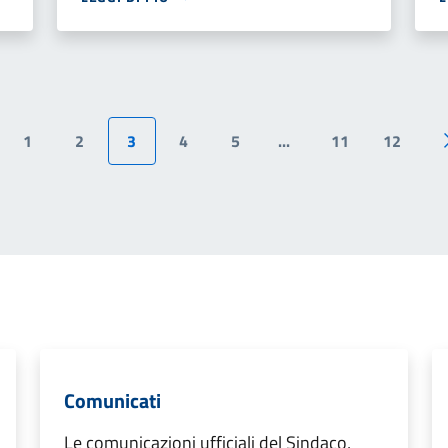
1
2
3
4
5
...
11
12
ina precedente
Comunicati
Le comunicazioni ufficiali del Sindaco,