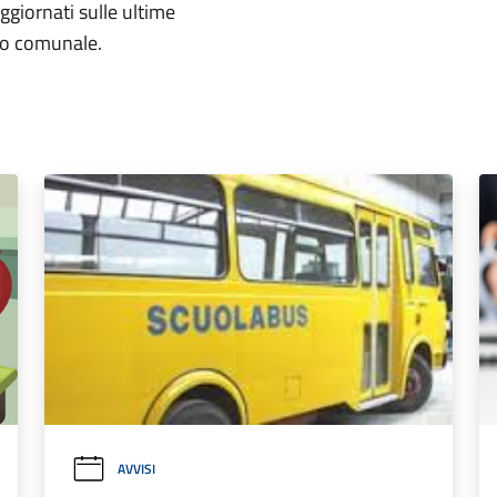
aggiornati sulle ultime
rio comunale.
AVVISI